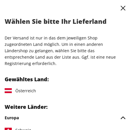
0
Warenkorb
Shop durchsuchen
MENÜ
Impressum
Wählen Sie bitte Ihr Lieferland
Der Versand ist nur in das dem jeweiligen Shop
Angaben gemäß § 5 TMG
zugeordneten Land möglich. Um in einen anderen
Ländershop zu gelangen, wählen Sie bitte das
Dieser Online-Shop unter shop.brigitte.de wird betrieben von
entsprechende Land aus der Liste aus. Ggf. ist eine neue
DPV Deutscher Pressevertrieb GmbH.
Registrierung erforderlich.
Den Kundenservice erreichen Sie im
Online-Serviceportal
oder wie folgt:
Gewähltes Land:
Telefonisch*:
Österreich
Aus Deutschland:
040 / 5555 8991
Aus dem Ausland:
+49 (0) 40 / 5555 8991
Weitere Länder:
*Montag 07.00–20.00 Uhr, Dienstag–Freitag 07.30–20.00 Uhr,
Samstag 09.00–14.00 Uhr
Europa
Postalisch: