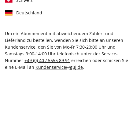
Schweiz
Brigitte-Kundenservice, Postfach 20080 Hamburg,
Deutschland
Deutschland
E-Mail:
brigitte-Kundenservice@dpv.de
Um ein Abonnement mit abweichendem Zahler- und
Lieferland zu bestellen, wenden Sie sich bitte an unseren
Die DPV Deutscher Pressevertrieb GmbH ist eingetragen im
Kundenservice, den Sie von Mo-Fr 7:30-20:00 Uhr und
Handelsregister beim Amtsgericht Hamburg unter HRB
Samstags 9:00-14:00 Uhr telefonisch unter der Service-
95752, mit ihrem Sitz Koreastraße 7 in 20457 Hamburg, Tel
Nummer
+49 (0) 40 / 5555 89 91
erreichen oder schicken Sie
+49 40 378450. USt-ID: DE814583779. Die Geschäftsführung
eine E-Mail an
Kundenservice@guj.de
.
besteht aus: Christian Behr, Bernd Küpper. Im Internet
erreichen Sie uns unter
kontakt@dpv.de
oder
www.dpv.de
FUNKE Medien National Brands GmbH
Postanschrift:
Brieffach 10 12 07
45012 Essen
Firmensitz:
Großer Burstah 18-32