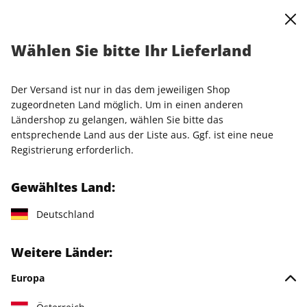
0
Warenkorb
Shop durchsuchen
MENÜ
Barrierefreiheit bei DPV
Wählen Sie bitte Ihr Lieferland
Der Versand ist nur in das dem jeweiligen Shop
DPV möchte allen Menschen den Zugang zu den Angeboten
zugeordneten Land möglich. Um in einen anderen
im Shop und auf den Landingpages, relevanten
Ländershop zu gelangen, wählen Sie bitte das
Informationen sowie Kontakt- und ggf. Self-Service-
entsprechende Land aus der Liste aus. Ggf. ist eine neue
Möglichkeiten im Serviceportal, sowie Registrierung und
Registrierung erforderlich.
Login für digitale Angebote ermöglichen – unabhängig von
individuellen Fähigkeiten oder Einschränkungen. Wir
Gewähltes Land:
arbeiten kontinuierlich daran, unsere Plattform barrierefrei
zu gestalten. Welche Funktionen die Sites unterstützt, hängt
Deutschland
jedoch auch vom verwendeten Gerät ab.
Hier erfahren Sie, wie wir Barrierefreiheit umsetzen, welche
Weitere Länder:
Hilfsmittel unterstützt werden und wo es noch
Verbesserungsbedarf gibt.
Europa
1. Wie DPV Barrierefreiheit umsetzt