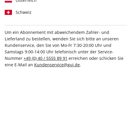
Österreich
Schweiz
Unsere Plattformen sind so gestaltet, dass sie von möglichst
vielen Menschen genutzt werden können. Besonderen Wert
legen wir auf eine einfache Navigation, die Unterstützung
Um ein Abonnement mit abweichendem Zahler- und
technischer Hilfsmittel und klare Strukturen.
Lieferland zu bestellen, wenden Sie sich bitte an unseren
Kundenservice, den Sie von Mo-Fr 7:30-20:00 Uhr und
Unterstützte Geräte und Plattformen
Samstags 9:00-14:00 Uhr telefonisch unter der Service-
Sie können die Sites über Desktop und Mobil nutzen. Die
Nummer
+49 (0) 40 / 5555 89 91
erreichen oder schicken Sie
Barrierefreiheit kann je nach Gerät und Betriebssystem leicht
eine E-Mail an
Kundenservice@guj.de
.
variieren.
Regelmäßige Verbesserungen
Wir entwickeln die Barrierefreiheit stetig weiter,
insbesondere bei neuen Funktionen und Seitenbereichen.
Ältere Inhalte werden schrittweise angepasst.
Navigation und Bedienung
Wir legen großen Wert darauf, dass Sie sich in unserem