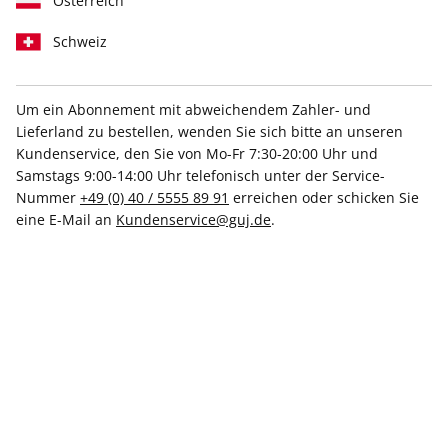
Österreich
Schweiz
Um ein Abonnement mit abweichendem Zahler- und
Lieferland zu bestellen, wenden Sie sich bitte an unseren
BRIGITTE ePaper 03/2025
Kundenservice, den Sie von Mo-Fr 7:30-20:00 Uhr und
Samstags 9:00-14:00 Uhr telefonisch unter der Service-
Direkt verfügbar
Nummer
+49 (0) 40 / 5555 89 91
erreichen oder schicken Sie
eine E-Mail an
Kundenservice@guj.de
.
3,49 €
inkl. MwSt.
Zur Kasse