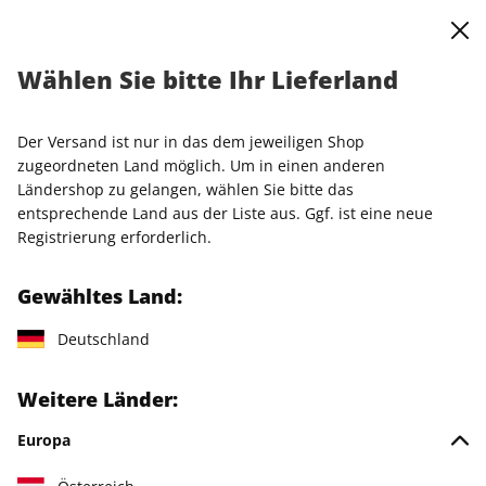
0
Warenkorb
Shop durchsuchen
MENÜ
Wählen Sie bitte Ihr Lieferland
Startseite
Einzelhefte
Einzelausgaben
BRIGITTE ePaper 03/2025
Der Versand ist nur in das dem jeweiligen Shop
zugeordneten Land möglich. Um in einen anderen
LESEPROBE
Ländershop zu gelangen, wählen Sie bitte das
entsprechende Land aus der Liste aus. Ggf. ist eine neue
Registrierung erforderlich.
Gewähltes Land:
Deutschland
Weitere Länder:
Europa